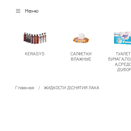
Меню
KERASYS
САЛФЕТКИ
ТУАЛЕ
ВЛАЖНЫЕ
БУМАГА,ПО
А,СРЕД
Д\УБО
Главная
ЖИДКОСТИ Д\СНЯТИЯ ЛАКА