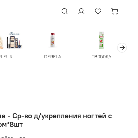
FLEUR
DERELA
СВОБОДА
гтей с
ом*8шт
 избранное