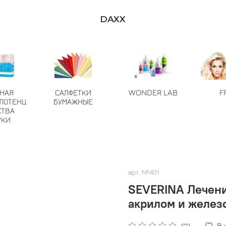
DAXX
ТНАЯ
САЛФЕТКИ
WONDER LAB
F
ЛОТЕНЦ
БУМАЖНЫЕ
СТВА
РКИ
арт.
№401
SEVERINA Лечение - Ср-во д/укрепления но
акрилом и желез
В
(0)