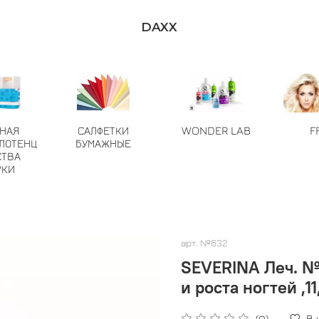
DAXX
ТНАЯ
САЛФЕТКИ
WONDER LAB
F
ЛОТЕНЦ
БУМАЖНЫЕ
СТВА
РКИ
арт.
№632
SEVERINA Леч. №6
и роста ногтей ,1
В
(0)