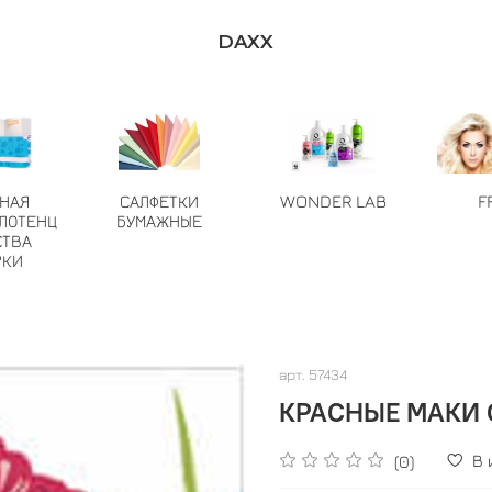
DAXX
ТНАЯ
САЛФЕТКИ
WONDER LAB
F
ЛОТЕНЦ
БУМАЖНЫЕ
СТВА
РКИ
арт.
57434
КРАСНЫЕ МАКИ С
В
(0)