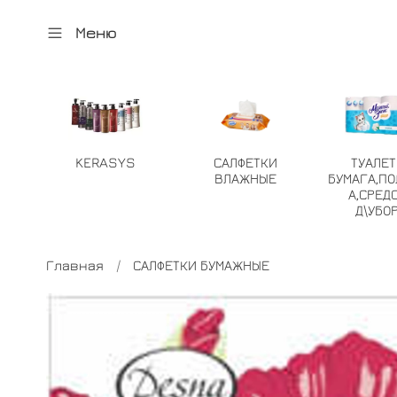
Меню
KERASYS
САЛФЕТКИ
ТУАЛЕ
ВЛАЖНЫЕ
БУМАГА,ПО
А,СРЕД
Д\УБО
Главная
САЛФЕТКИ БУМАЖНЫЕ