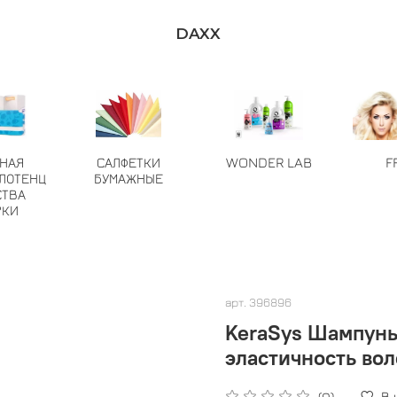
DAXX
ТНАЯ
САЛФЕТКИ
WONDER LAB
F
ЛОТЕНЦ
БУМАЖНЫЕ
СТВА
РКИ
арт.
396896
KeraSys Шампунь
эластичность вол
В
(0)