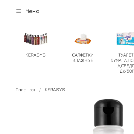
Меню
KERASYS
САЛФЕТКИ
ТУАЛЕ
ВЛАЖНЫЕ
БУМАГА,ПО
А,СРЕД
Д\УБО
Главная
KERASYS