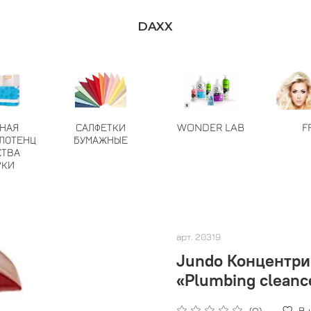
DAXX
ТНАЯ
САЛФЕТКИ
WONDER LAB
F
ЛОТЕНЦ
БУМАЖНЫЕ
СТВА
РКИ
арт.
20319
Jundo Концентри
«Plumbing cleanc
В
(0)