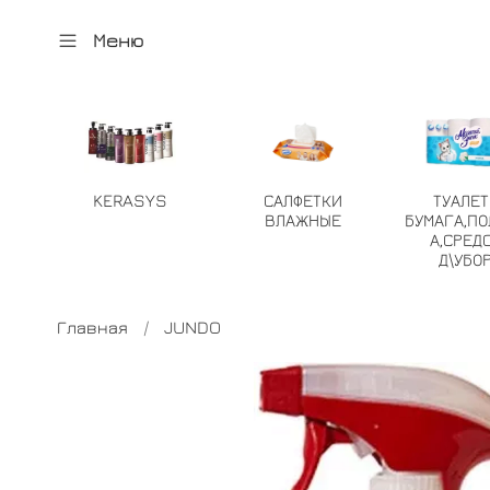
Меню
KERASYS
САЛФЕТКИ
ТУАЛЕ
ВЛАЖНЫЕ
БУМАГА,ПО
А,СРЕД
Д\УБО
Главная
JUNDO