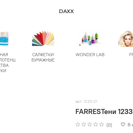
DAXX
ТНАЯ
САЛФЕТКИ
WONDER LAB
F
ЛОТЕНЦ
БУМАЖНЫЕ
СТВА
РКИ
арт.
1233-21
FARRESТени 1233-
В
(0)