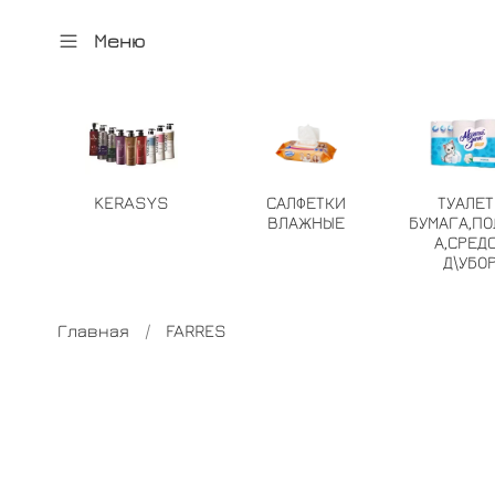
Меню
KERASYS
САЛФЕТКИ
ТУАЛЕ
ВЛАЖНЫЕ
БУМАГА,ПО
А,СРЕД
Д\УБО
Главная
FARRES