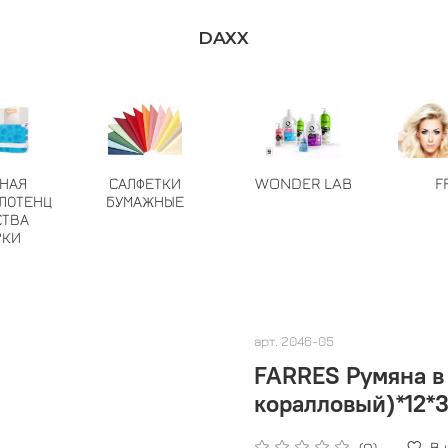
DAXX
ТНАЯ
САЛФЕТКИ
WONDER LAB
F
ЛОТЕНЦ
БУМАЖНЫЕ
СТВА
РКИ
арт.
2046-05
FARRES Румяна в
коралловый)*12*
В
(0)