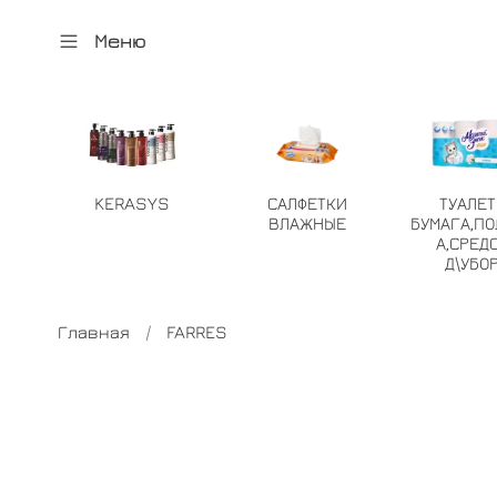
Меню
KERASYS
САЛФЕТКИ
ТУАЛЕ
ВЛАЖНЫЕ
БУМАГА,ПО
А,СРЕД
Д\УБО
Главная
FARRES