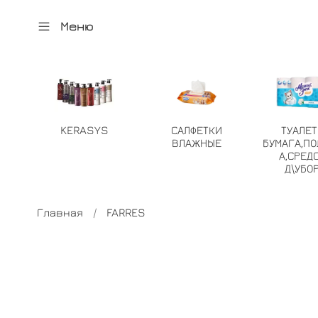
Меню
KERASYS
САЛФЕТКИ
ТУАЛЕ
ВЛАЖНЫЕ
БУМАГА,ПО
А,СРЕД
Д\УБО
Главная
FARRES