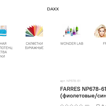
DAXX
ТНАЯ
САЛФЕТКИ
WONDER LAB
F
ЛОТЕНЦ
БУМАЖНЫЕ
СТВА
РКИ
арт.
NP678-61
FARRES NP678-61 
(фиолетовые/син
В
(0)