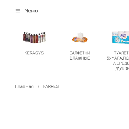
Меню
KERASYS
САЛФЕТКИ
ТУАЛЕ
ВЛАЖНЫЕ
БУМАГА,ПО
А,СРЕД
Д\УБО
Главная
FARRES