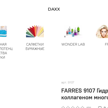
DAXX
ТНАЯ
САЛФЕТКИ
WONDER LAB
F
ЛОТЕНЦ
БУМАЖНЫЕ
СТВА
РКИ
арт.
9107
FARRES 9107 Гидрогелевые патчи для глаз с
коллагеном много
В
(0)