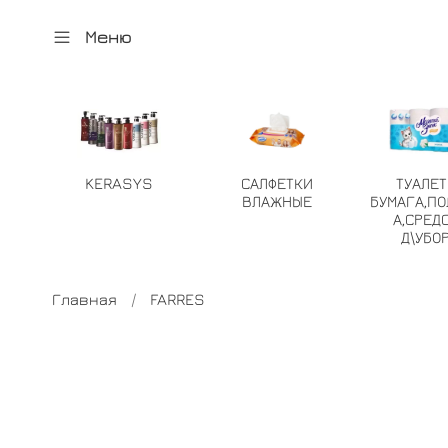
Меню
KERASYS
САЛФЕТКИ
ТУАЛЕ
ВЛАЖНЫЕ
БУМАГА,ПО
А,СРЕД
Д\УБО
Главная
FARRES