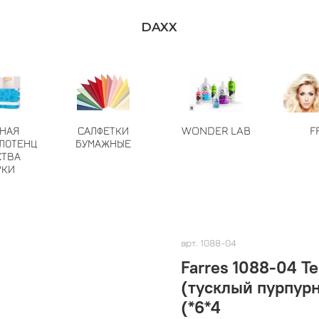
DAXX
ТНАЯ
САЛФЕТКИ
WONDER LAB
F
ЛОТЕНЦ
БУМАЖНЫЕ
СТВА
РКИ
арт.
1088-04
Farres 1088-04 Т
(тусклый пурпур
(*6*4