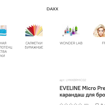
DAXX
ТНАЯ
САЛФЕТКИ
WONDER LAB
F
ЛОТЕНЦ
БУМАЖНЫЕ
СТВА
РКИ
арт.
LMKKBRMIC02
EVELINE Micro Pr
карандаш для бро
В
(0)