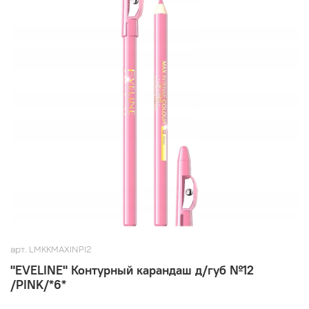
арт.
LMKKMAXINPI2
"EVELINE" Контурный карандаш д/губ №12
/PINK/*6*