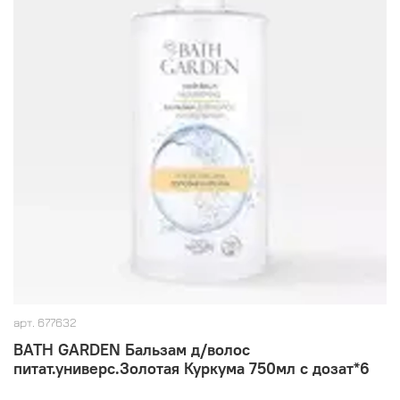
арт.
677632
BATH GARDEN Бальзам д/волос
питат.универс.Золотая Куркума 750мл с дозат*6